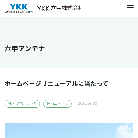
本文までスキップする
メ
六甲アンテナ
ホームページリニューアルに当たって
2022.08.30
YKK六甲について
社内ニュース