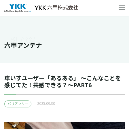
本文までスキップする
メ
六甲アンテナ
車いすユーザー「あるある」 ～こんなことを
感じてた！共感できる？～PART6
2025.09.30
バリアフリー