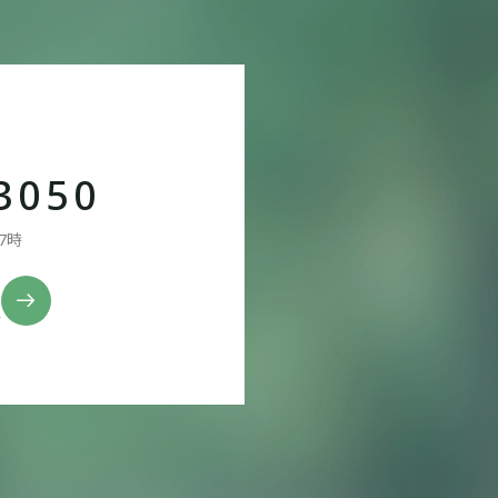
3050
7時
ム